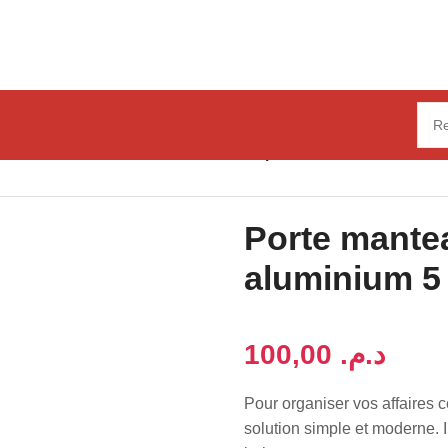
anteau mural aluminium 5 crochets patères
Porte mante
aluminium 5
د.م.
Pour organiser vos affaires 
solution simple et moderne. 