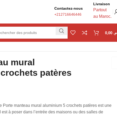
Livraison
Contactez-nous
Partout
+212716646446
au Maroc.
0,00
.م
au mural
 crochets patères
د.م.
د.م.
ce Porte manteau mural aluminium 5 crochets patères est une
Il est à poser dans l’entrée des maisons ou des salles de