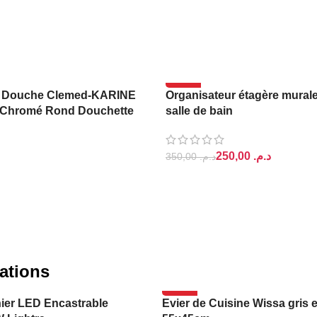
-29%
 Douche Clemed-KARINE
Organisateur étagère murale
VESKO
Chromé Rond Douchette
salle de bain
250,00
د.م.
350,00
د.م.
PANIER
AJOUTER AU PANIER
ations
-14%
ier LED Encastrable
Evier de Cuisine Wissa gris 