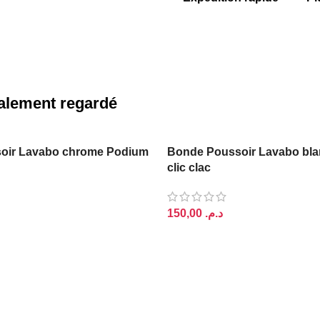
également regardé
PODIUM
oir Lavabo chrome Podium
Bonde Poussoir Lavabo bl
clic clac
د.م.
PANIER
AJOUTER AU PANIER