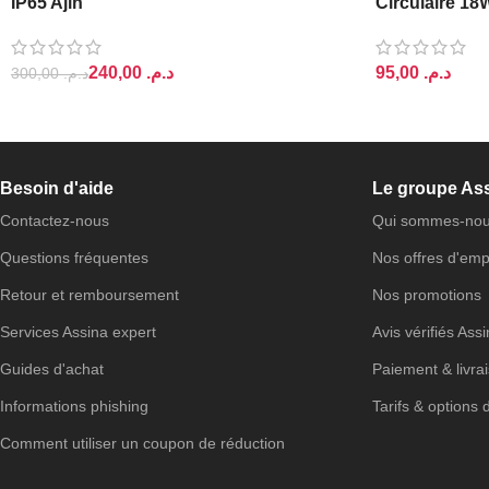
IP65 Ajin
Circulaire 18
240,00
د.م.
د.م.
300,00
د.م.
AJOUTER AU PANIER
AJOUTER AU 
Besoin d'aide
Le groupe As
Contactez-nous
Qui sommes-nou
Questions fréquentes
Nos offres d'emp
Retour et remboursement
Nos promotions
Services Assina expert
Avis vérifiés Ass
Guides d'achat
Paiement & livra
Informations phishing
Tarifs & options 
Comment utiliser un coupon de réduction