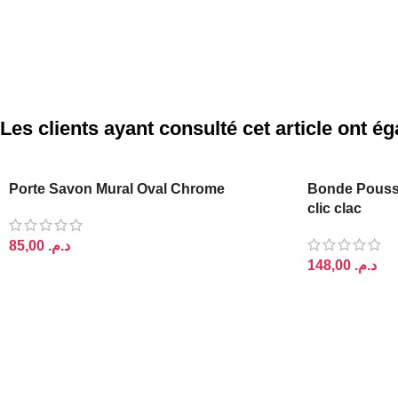
Les clients ayant consulté cet article ont 
PODIUM
Porte Savon Mural Oval Chrome
Bonde Pouss
clic clac
د.م.
د.م.
AJOUTER AU PANIER
AJOUTER AU 