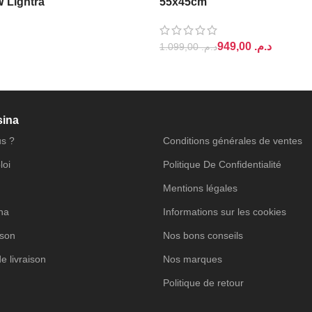
W Lightra
55x45cm
949,00
د.م.
1.099,00
د.م.
PANIER
AJOUTER AU PANIER
sina
s ?
Conditions générales de ventes
loi
Politique De Confidentialité
Mentions légales
ina
Informations sur les cookies
ison
Nos bons conseils
de livraison
Nos marques
Politique de retour