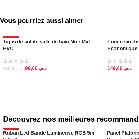
Vous pourriez aussi aimer
-34%
Tapis de sol de salle de bain Noir Mat
Pommeau de
ASPIRE
PVC
Economique 
99,00
د.م.
د.م.
150,00
د.م.
AJOUTER AU PANIER
AJOUTER AU 
Découvrez nos meilleures recommand
-20%
Ruban Led Bande Lumineuse RGB 5m
Panel Plafonn