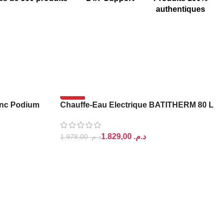
authentiques
-8%
anc Podium
Chauffe-Eau Electrique BATITHERM 80 L
1.829,00
د.م.
1.978,00
د.م.
AJOUTER AU PANIER