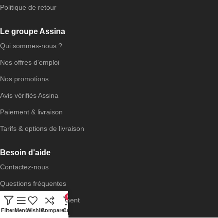
Politique de retour
Le groupe Assina
Qui sommes-nous ?
Nos offres d'emploi
Nos promotions
Avis vérifiés Assina
Paiement & livraison
Tarifs & options de livraison
Besoin d'aide
Contactez-nous
Questions fréquentes
0
Retour et remboursement
Filters
Menu
Wishlist
Comparer
Cart
Services Assina expert