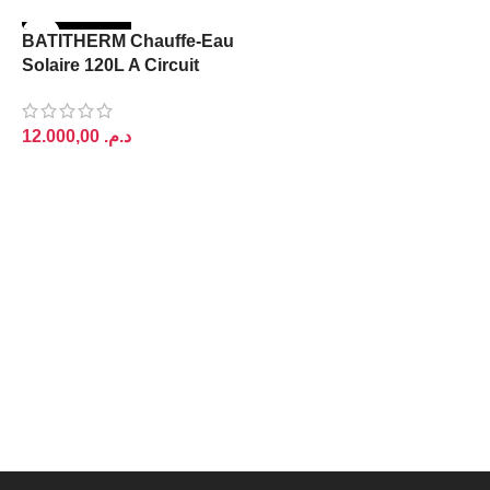
RUPTURE DE S
BATITHERM Chauffe-Eau
TOCK
Solaire 120L A Circuit
Fermé
د.م.
LIRE LA SUITE