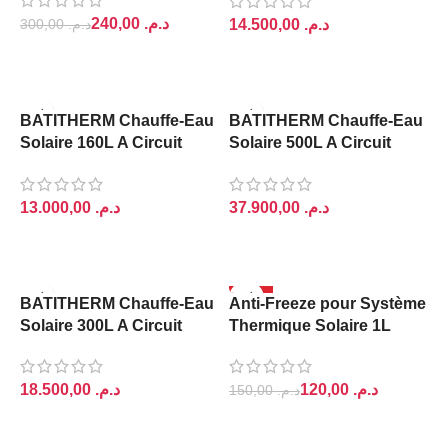
240,00
د.م.
د.م.
300,00
د.م.
AJOUTER AU PANIER
AJOUTER AU PANIER
BATITHERM Chauffe-Eau
BATITHERM Chauffe-Eau
Solaire 160L A Circuit
Solaire 500L A Circuit
Fermé
Fermé
د.م.
د.م.
AJOUTER AU PANIER
AJOUTER AU PANIER
-20%
BATITHERM Chauffe-Eau
Anti-Freeze pour Système
RUPTURE DE S
Solaire 300L A Circuit
Thermique Solaire 1L
TOCK
Fermé
120,00
د.م.
د.م.
150,00
د.م.
LIRE LA SUITE
AJOUTER AU PANIER