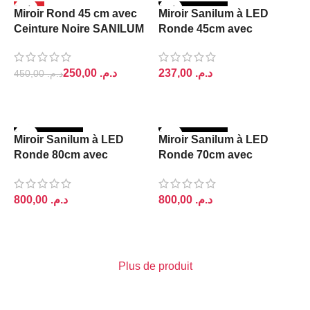
-44%
RUPTURE DE S
Miroir Rond 45 cm avec
Miroir Sanilum à LED
TOCK
RUPTURE DE S
Ceinture Noire SANILUM
Ronde 45cm avec
TOCK
ceinture doré
250,00
د.م.
د.م.
450,00
د.م.
LIRE LA SUITE
LIRE LA SUITE
RUPTURE DE S
RUPTURE DE S
Miroir Sanilum à LED
Miroir Sanilum à LED
TOCK
TOCK
Ronde 80cm avec
Ronde 70cm avec
ceinture doré
ceinture noir
د.م.
د.م.
LIRE LA SUITE
LIRE LA SUITE
Plus de produit