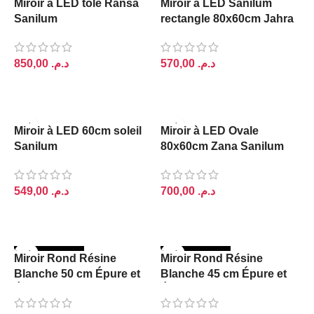
Miroir à LED tole Ransa
Miroir à LED Sanilum
Sanilum
rectangle 80x60cm Jahra
د.م.
د.م.
AJOUTER AU PANIER
AJOUTER AU PANIER
Miroir à LED 60cm soleil
Miroir à LED Ovale
Sanilum
80x60cm Zana Sanilum
د.م.
د.م.
AJOUTER AU PANIER
AJOUTER AU PANIER
RUPTURE DE S
RUPTURE DE S
Miroir Rond Résine
Miroir Rond Résine
TOCK
TOCK
Blanche 50 cm Épure et
Blanche 45 cm Épure et
Élégance
Élégance