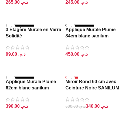
د.م.
د.م.
LIRE LA SUITE
LIRE LA SUITE
RUPTURE DE S
RUPTURE DE S
3 Étagère Murale en Verre
Applique Murale Plume
TOCK
TOCK
Solidité
84cm blanc sanilum
د.م.
د.م.
LIRE LA SUITE
LIRE LA SUITE
RUPTURE DE S
-32%
Applique Murale Plume
Miroir Rond 60 cm avec
TOCK
RUPTURE DE S
62cm blanc sanilum
Ceinture Noire SANILUM
TOCK
د.م.
340,00
د.م.
500,00
د.م.
LIRE LA SUITE
LIRE LA SUITE