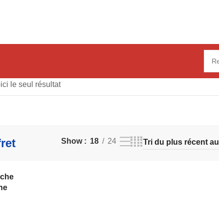
ici le seul résultat
ret
Show
18
24
nche
he