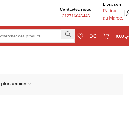
Livraison
Contactez-nous
Partout
+212716646446
au Maroc.
0,00
.م