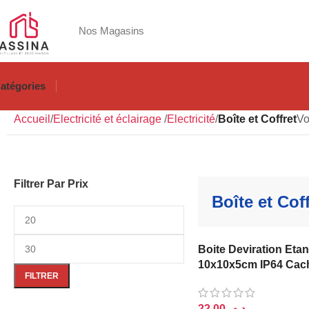
Nos Magasins
atégories
Accueil
Electricité et éclairage
Electricité
Boîte et Coffret
Vo
Filtrer Par Prix
Boîte et Coff
Boite Deviration Eta
10x10x5cm IP64 Cac
FILTRER
د.م.