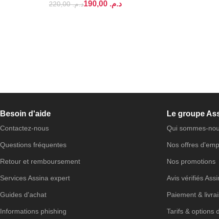
190,00
د.م.
220,00
د.م.
Besoin d'aide
Le groupe As
Contactez-nous
Qui sommes-nou
Questions fréquentes
Nos offres d'emp
Retour et remboursement
Nos promotions
Services Assina expert
Avis vérifiés Ass
Guides d'achat
Paiement & livra
Informations phishing
Tarifs & options 