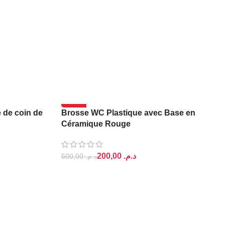
-60%
 de coin de
Brosse WC Plastique avec Base en
Céramique Rouge
200,00
د.م.
500,00
د.م.
AJOUTER AU PANIER