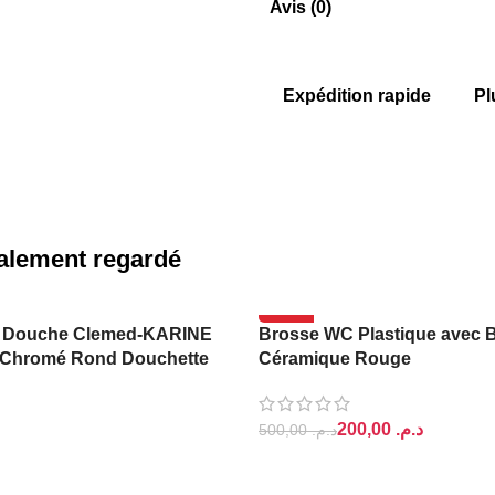
Avis (0)
Expédition rapide
Pl
également regardé
-60%
 Douche Clemed-KARINE
Brosse WC Plastique avec 
Chromé Rond Douchette
Céramique Rouge
200,00
د.م.
500,00
د.م.
PANIER
AJOUTER AU PANIER