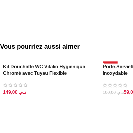
Vous pourriez aussi aimer
-41%
Kit Douchette WC Vitalio Hygienique
Porte-Servie
Chromé avec Tuyau Flexible
Inoxydable
د.م.
100,00
د.م.
AJOUTER AU PANIER
AJOUTER AU 