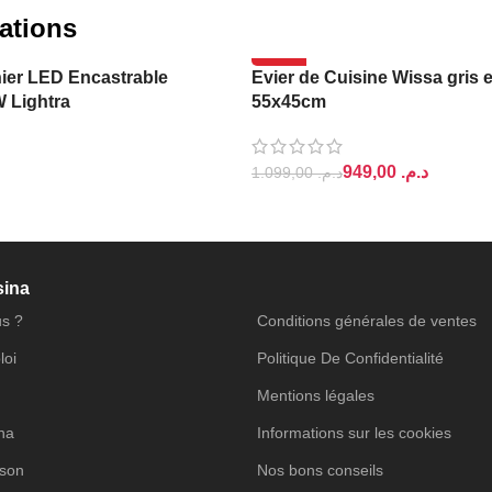
ations
-14%
ier LED Encastrable
Evier de Cuisine Wissa gris 
W Lightra
55x45cm
949,00
د.م.
1.099,00
د.م.
PANIER
AJOUTER AU PANIER
sina
s ?
Conditions générales de ventes
loi
Politique De Confidentialité
Mentions légales
ina
Informations sur les cookies
ison
Nos bons conseils