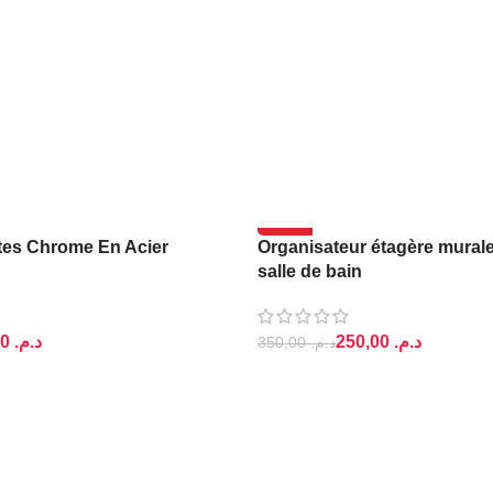
-29%
ttes Chrome En Acier
Organisateur étagère murale
VESKO
salle de bain
59,00
د.م.
250,00
د.م.
350,00
د.م.
PANIER
AJOUTER AU PANIER