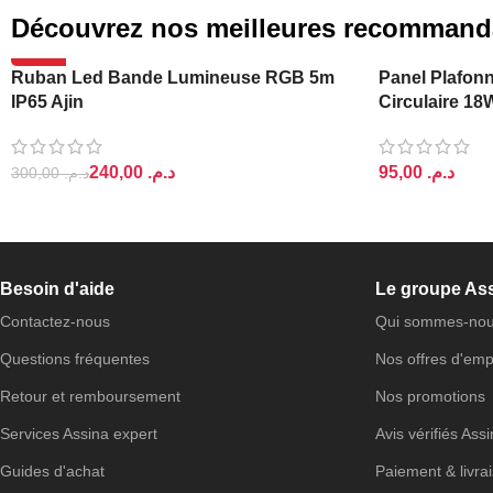
Découvrez nos meilleures recommand
-20%
Ruban Led Bande Lumineuse RGB 5m
Panel Plafonn
IP65 Ajin
Circulaire 18
240,00
د.م.
د.م.
300,00
د.م.
AJOUTER AU PANIER
AJOUTER AU 
Besoin d'aide
Le groupe As
Contactez-nous
Qui sommes-nou
Questions fréquentes
Nos offres d'emp
Retour et remboursement
Nos promotions
Services Assina expert
Avis vérifiés Ass
Guides d'achat
Paiement & livra