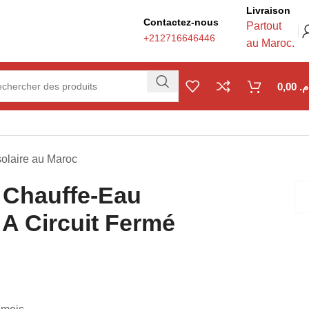
Livraison
Contactez-nous
Partout
+212716646446
au Maroc.
0,00
.م
solaire au Maroc
Chauffe-Eau
 A Circuit Fermé