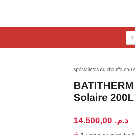
uffe-Eau Solaire 200L A Circuit Fermé
spécialistes du chauffe-eau 
BATITHERM 
Solaire 200L
د.م.