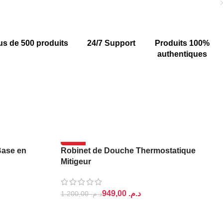
us de 500 produits
24/7 Support
Produits 100%
authentiques
-21%
Base en
Robinet de Douche Thermostatique
Mitigeur
949,00
د.م.
1.200,00
د.م.
AJOUTER AU PANIER