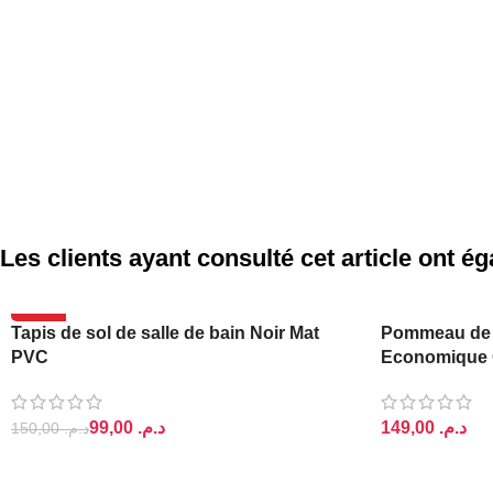
Les clients ayant consulté cet article ont 
-34%
Tapis de sol de salle de bain Noir Mat
Pommeau de
ASPIRE
PVC
Economique 
99,00
د.م.
د.م.
150,00
د.م.
AJOUTER AU PANIER
AJOUTER AU 