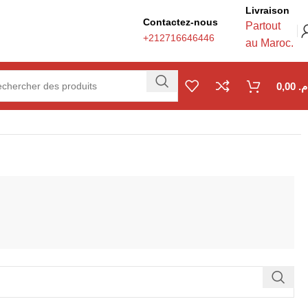
Livraison
Contactez-nous
Partout
+212716646446
au Maroc.
0,00
.م