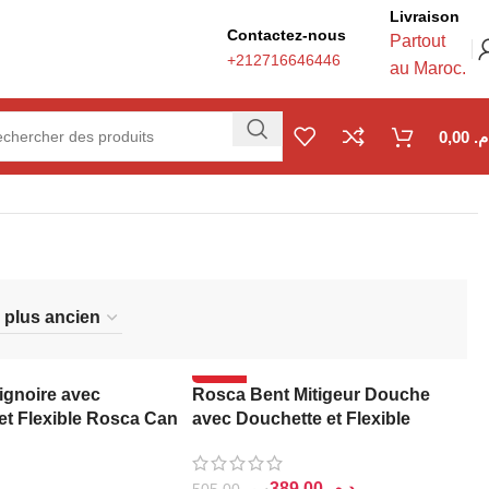
Livraison
Contactez-nous
Partout
+212716646446
au Maroc.
0,00
.م
-23%
ignoire avec
Rosca Bent Mitigeur Douche
et Flexible Rosca Can
avec Douchette et Flexible
389,00
د.م.