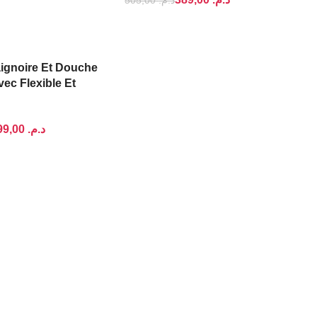
505,00
د.م.
U PANIER
AJOUTER AU PANIER
aignoire Et Douche
ec Flexible Et
499,00
د.م.
U PANIER