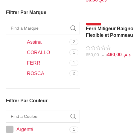
AJOUTER AU PANIER
Filtrer Par Marque
-25%
Ferri Mitigeur Baigno
Flexible et Pommeau
Madrid
Assina
2
CORALLO
1
490,00
د.م.
650,00
د.م.
FERRI
1
AJOUTER AU PANIER
ROSCA
2
Filtrer Par Couleur
Argenté
1