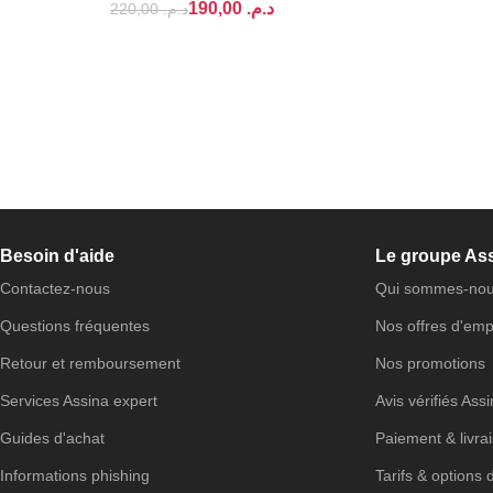
190,00
د.م.
220,00
د.م.
Besoin d'aide
Le groupe As
Contactez-nous
Qui sommes-nou
Questions fréquentes
Nos offres d'emp
Retour et remboursement
Nos promotions
Services Assina expert
Avis vérifiés Ass
Guides d'achat
Paiement & livra
Informations phishing
Tarifs & options 