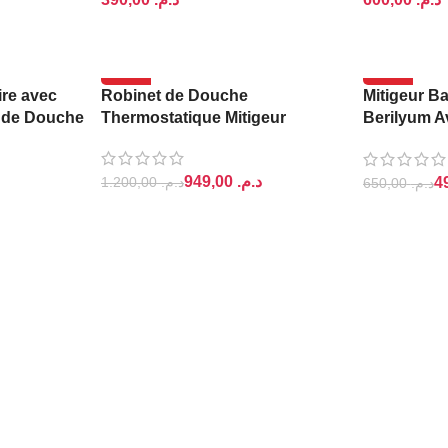
AJOUTER AU PANIER
AJOUTER A
-21%
-23%
ire avec
Robinet de Douche
Mitigeur B
 de Douche
Thermostatique Mitigeur
Berilyum Av
Pomme
949,00
د.م.
1.200,00
د.م.
650,00
د.م.
AJOUTER AU PANIER
AJOUTER A