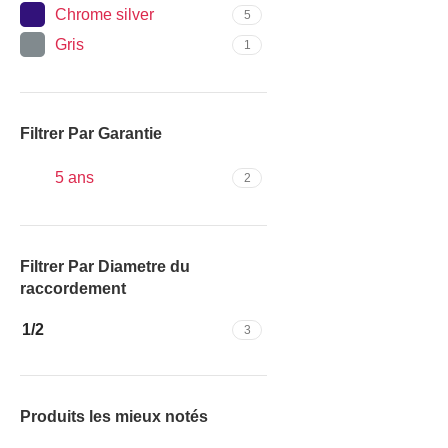
Chrome silver
5
Gris
1
Filtrer Par Garantie
5 ans
2
Filtrer Par Diametre du
raccordement
1/2
3
Produits les mieux notés