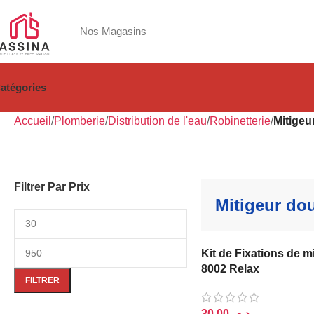
Nos Magasins
atégories
Accueil
Plomberie
Distribution de l'eau
Robinetterie
Mitigeu
Filtrer Par Prix
Mitigeur do
Kit de Fixations de m
8002 Relax
FILTRER
د.م.