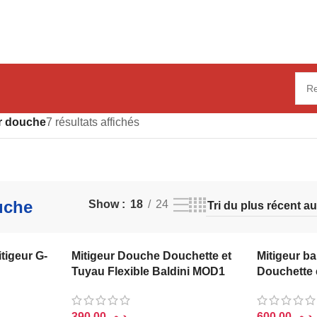
r douche
7 résultats affichés
uche
Show
18
24
itigeur G-
Mitigeur Douche Douchette et
Mitigeur ba
Tuyau Flexible Baldini MOD1
Douchette 
د.م.
د.م.