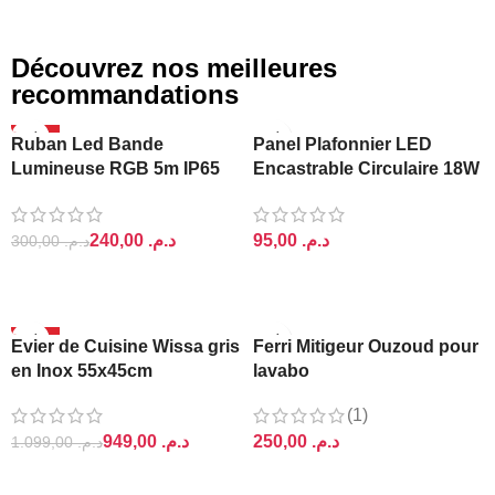
Découvrez nos meilleures
recommandations
-20%
Ruban Led Bande
Panel Plafonnier LED
Lumineuse RGB 5m IP65
Encastrable Circulaire 18W
Ajin
Lightra
240,00
د.م.
د.م.
300,00
د.م.
AJOUTER AU PANIER
AJOUTER AU PANIER
-14%
Evier de Cuisine Wissa gris
Ferri Mitigeur Ouzoud pour
en Inox 55x45cm
lavabo
(1)
949,00
د.م.
د.م.
1.099,00
د.م.
AJOUTER AU PANIER
AJOUTER AU PANIER