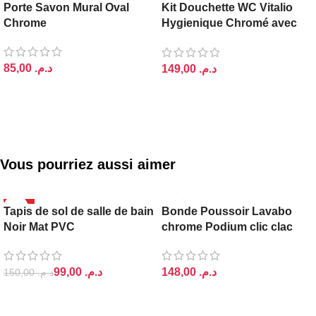
Porte Savon Mural Oval
Kit Douchette WC Vitalio
Chrome
Hygienique Chromé avec
Tuyau Flexible
د.م.
د.م.
AJOUTER AU PANIER
AJOUTER AU PANIER
Vous pourriez aussi aimer
-34%
PODIUM
Tapis de sol de salle de bain
Bonde Poussoir Lavabo
ASPIRE
Noir Mat PVC
chrome Podium clic clac
99,00
د.م.
د.م.
150,00
د.م.
AJOUTER AU PANIER
AJOUTER AU PANIER