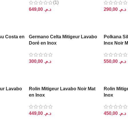
(1)
د.م.
د.م.
AJOUTER AU PANIER
AJOUTER A
su Costa en
Germano Celta Mitigeur Lavabo
Polkana Si
Doré en Inox
Inox Noir M
د.م.
د.م.
AJOUTER AU PANIER
AJOUTER A
eur Lavabo
Rolin Mitigeur Lavabo Noir Mat
Rolin Mitig
en Inox
Inox
د.م.
د.م.
AJOUTER AU PANIER
AJOUTER A