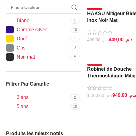
ROSCA
1
-10%
SANILUM
1
HAKSU Mitigeur Bide
inox Noir Mat
Blanc
1
Chrome silver
10
Doré
1
449,00
د.م.
499,00
د.م.
Gris
2
AJOUTER AU PANIER
Noir mat
5
-21%
Robinet de Douche
Thermostatique Miti
Filtrer Par Garantie
949,00
د.م
1.200,00
د.م.
3 ans
2
AJOUTER AU PANIER
5 ans
10
Produits les mieux notés