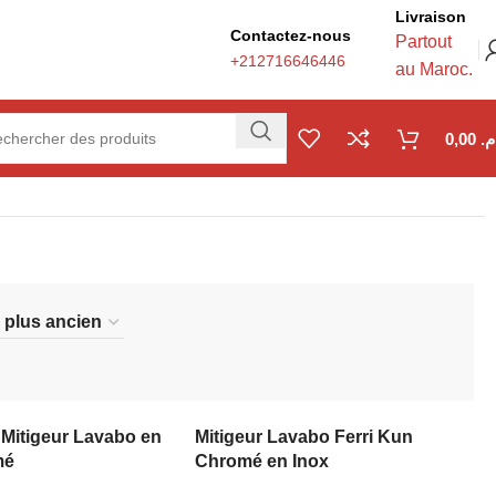
Livraison
Contactez-nous
Partout
+212716646446
au Maroc.
0,00
.م
Mitigeur Lavabo en
Mitigeur Lavabo Ferri Kun
mé
Chromé en Inox