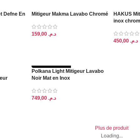
t Defne En
Mitigeur Makma Lavabo Chromé
HAKUS Miti
inox chro
د.م.
د.م.
AJOUTER AU PANIER
AJOUTER A
RUPTURE DE ST
Polkana Light Mitigeur Lavabo
OCK
geur
Noir Mat en Inox
د.م.
.
LIRE LA SUITE
Plus de produit
Loading...