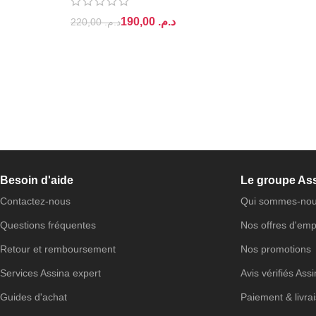
190,00
د.م.
220,00
د.م.
Besoin d'aide
Le groupe As
Contactez-nous
Qui sommes-nou
Questions fréquentes
Nos offres d'emp
Retour et remboursement
Nos promotions
Services Assina expert
Avis vérifiés Ass
Guides d'achat
Paiement & livra