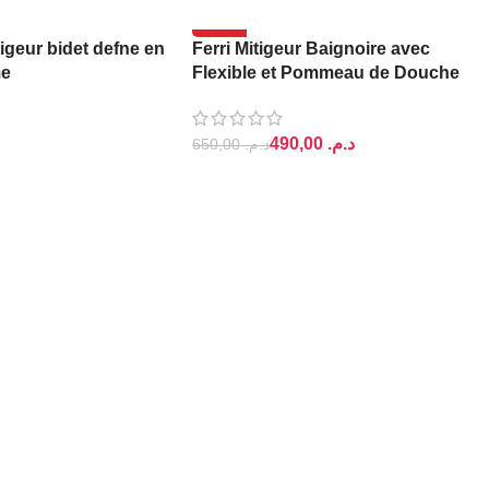
-25%
geur bidet defne en
Ferri Mitigeur Baignoire avec
me
Flexible et Pommeau de Douche
Madrid
490,00
د.م.
650,00
د.م.
U PANIER
AJOUTER AU PANIER