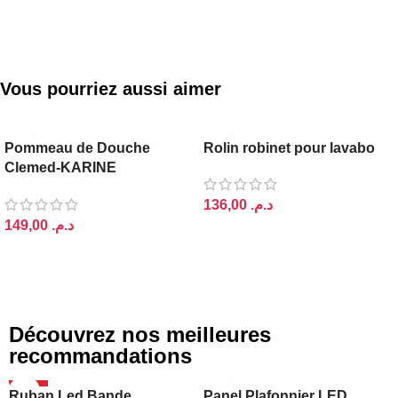
Vous pourriez aussi aimer
Pommeau de Douche
Rolin robinet pour lavabo
Clemed-KARINE
Economique Chromé
د.م.
Rond Gris (Douchette)
د.م.
AJOUTER AU PANIER
AJOUTER AU PANIER
Découvrez nos meilleures
recommandations
-20%
Ruban Led Bande
Panel Plafonnier LED