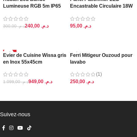
Lumineuse RGB 5m IP65
Encastrable Circulaire 18W
Ajin
Lightra
240,00
د.م.
د.م.
300,00
د.م.
AJOUTER AU PANIER
AJOUTER AU PANIER
-14%
Evier de Cuisine Wissa gris
Ferri Mitigeur Ouzoud pour
en Inox 55x45cm
lavabo
(1)
949,00
د.م.
د.م.
1.099,00
د.م.
AJOUTER AU PANIER
AJOUTER AU PANIER
Suivez-nous