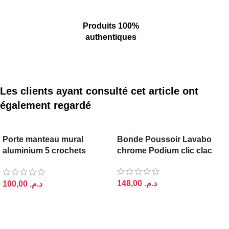
Produits 100%
authentiques
Les clients ayant consulté cet article ont
également regardé
PODIUM
Porte manteau mural
Bonde Poussoir Lavabo
aluminium 5 crochets
chrome Podium clic clac
patères
د.م.
د.م.
AJOUTER AU PANIER
AJOUTER AU PANIER