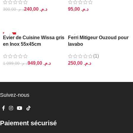
240,00
د.م.
د.م.
300,00
د.م.
AJOUTER AU PANIER
AJOUTER AU PANIER
-14%
Evier de Cuisine Wissa gris
Ferri Mitigeur Ouzoud pour
en Inox 55x45cm
lavabo
(1)
949,00
د.م.
د.م.
1.099,00
د.م.
AJOUTER AU PANIER
AJOUTER AU PANIER
Suivez-nous
Paiement sécurisé