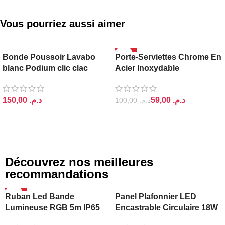
Vous pourriez aussi aimer
PODIUM
-41%
Bonde Poussoir Lavabo
Porte-Serviettes Chrome En
blanc Podium clic clac
Acier Inoxydable
د.م.
59,00
د.م.
100,00
د.م.
AJOUTER AU PANIER
AJOUTER AU PANIER
Découvrez nos meilleures
recommandations
-20%
Ruban Led Bande
Panel Plafonnier LED
Lumineuse RGB 5m IP65
Encastrable Circulaire 18W
Ajin
Lightra