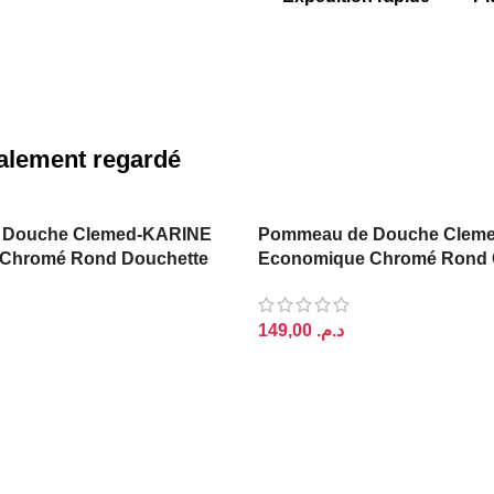
également regardé
 Douche Clemed-KARINE
Pommeau de Douche Clem
Chromé Rond Douchette
Economique Chromé Rond 
(Douchette)
د.م.
PANIER
AJOUTER AU PANIER