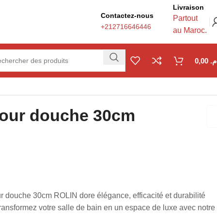
Livraison
Contactez-nous
Partout
+212716646446
au Maroc.
0,00
.م
pour douche 30cm
د.م.
د.م.
 douche 30cm ROLIN dore élégance, efficacité et durabilité
Transformez votre salle de bain en un espace de luxe avec notre