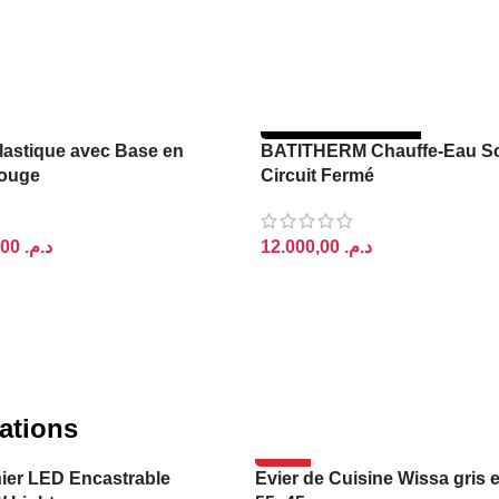
RUPTURE DE STOCK
astique avec Base en
BATITHERM Chauffe-Eau Sol
ouge
Circuit Fermé
200,00
د.م.
د.م.
PANIER
LIRE LA SUITE
ations
-14%
ier LED Encastrable
Evier de Cuisine Wissa gris 