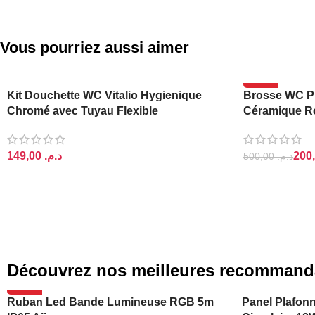
Vous pourriez aussi aimer
-60%
Kit Douchette WC Vitalio Hygienique
Brosse WC Pl
Chromé avec Tuyau Flexible
Céramique R
د.م.
500,00
د.م.
AJOUTER AU PANIER
AJOUTER AU 
Découvrez nos meilleures recommand
-20%
Ruban Led Bande Lumineuse RGB 5m
Panel Plafonn