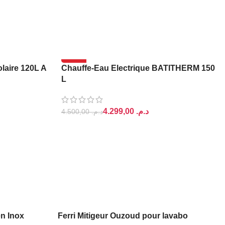
-4%
aire 120L A
Chauffe-Eau Electrique BATITHERM 150
L
4.299,00
د.م.
4.500,00
د.م.
AJOUTER AU PANIER
en Inox
Ferri Mitigeur Ouzoud pour lavabo