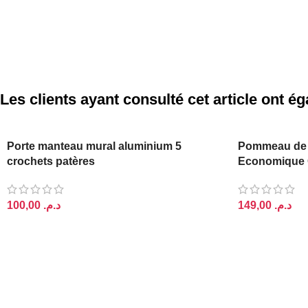
Les clients ayant consulté cet article ont 
Porte manteau mural aluminium 5
Pommeau de
crochets patères
Economique 
د.م.
د.م.
AJOUTER AU PANIER
AJOUTER AU 