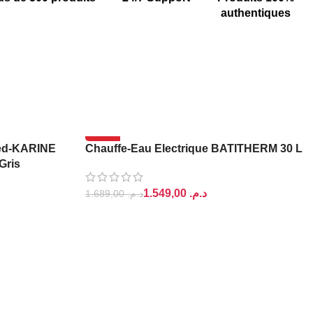
authentiques
-8%
ed-KARINE
Chauffe-Eau Electrique BATITHERM 30 L
Gris
1.549,00
د.م.
1.689,00
د.م.
AJOUTER AU PANIER