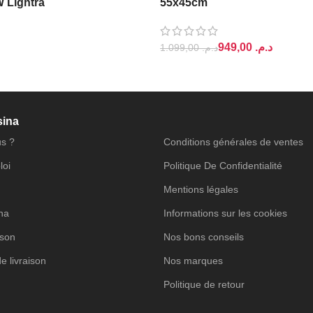
W Lightra
55x45cm
949,00
د.م.
1.099,00
د.م.
PANIER
AJOUTER AU PANIER
sina
s ?
Conditions générales de ventes
loi
Politique De Confidentialité
Mentions légales
ina
Informations sur les cookies
ison
Nos bons conseils
de livraison
Nos marques
Politique de retour