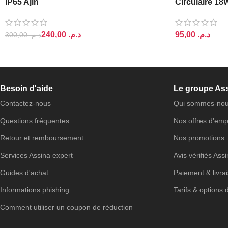
IP65 Ajin
Circulaire 18
240,00
د.م.
د.م.
300,00
د.م.
AJOUTER AU PANIER
AJOUTER AU 
Besoin d'aide
Le groupe As
Contactez-nous
Qui sommes-nou
Questions fréquentes
Nos offres d'emp
Retour et remboursement
Nos promotions
Services Assina expert
Avis vérifiés Ass
Guides d'achat
Paiement & livra
Informations phishing
Tarifs & options 
Comment utiliser un coupon de réduction