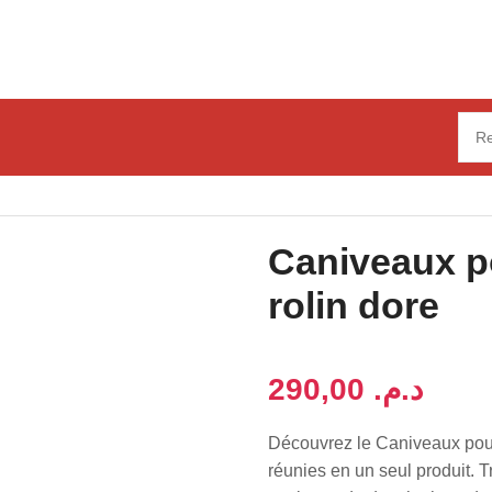
pour douche 30cm rolin dore
Caniveaux 
rolin dore
د.م.
Découvrez le Caniveaux pour
réunies en un seul produit. 