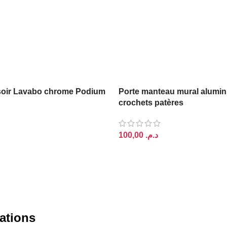
oir Lavabo chrome Podium
Porte manteau mural alumin
crochets patères
د.م.
PANIER
AJOUTER AU PANIER
ations