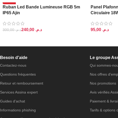
-20%
Ruban Led Bande Lumineuse RGB 5m
Panel Plafonn
IP65 Ajin
Circulaire 18
240,00
د.م.
د.م.
300,00
د.م.
AJOUTER AU PANIER
AJOUTER AU 
Besoin d'aide
Le groupe As
Contactez-nous
Qui sommes-nou
Questions fréquentes
Nos offres d'emp
Retour et remboursement
Nos promotions
Services Assina expert
Avis vérifiés Ass
Guides d'achat
Paiement & livra
Informations phishing
Tarifs & options 