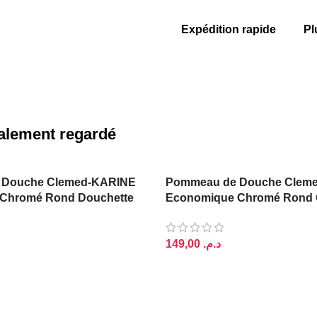
Expédition rapide
Pl
également regardé
 Douche Clemed-KARINE
Pommeau de Douche Clem
Chromé Rond Douchette
Economique Chromé Rond 
(Douchette)
د.م.
PANIER
AJOUTER AU PANIER