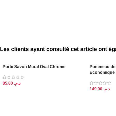
Les clients ayant consulté cet article ont 
Porte Savon Mural Oval Chrome
Pommeau de
Economique 
د.م.
د.م.
AJOUTER AU PANIER
AJOUTER AU 