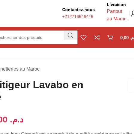
Livraison
Contactez-nous
Partout
+212716646446
au Maroc.
0,00
.م
inetteries au Maroc
itigeur Lavabo en
é
340,00
د.م.