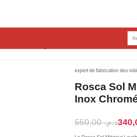
avabo
Rosca Sol Mitigeur Lavabo en Inox Chromé
expert de fabrication des rob
Rosca Sol M
Inox Chrom
550,00
د.م.