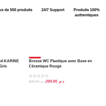
us de 500 produits
24/7 Support
Produits 100%
authentiques
-60%
ed-KARINE
Brosse WC Plastique avec Base en
Gris
Céramique Rouge
200,00
د.م.
500,00
د.م.
AJOUTER AU PANIER