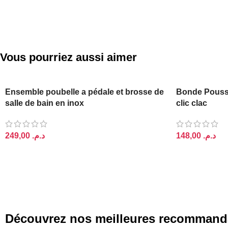
Vous pourriez aussi aimer
PODIUM
Ensemble poubelle a pédale et brosse de
Bonde Pouss
salle de bain en inox
clic clac
د.م.
د.م.
AJOUTER AU PANIER
AJOUTER AU 
Découvrez nos meilleures recommand