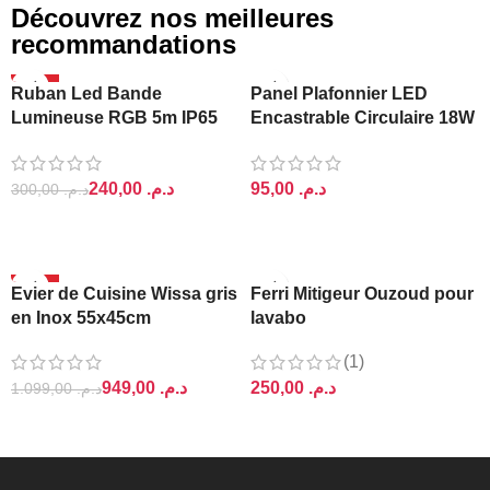
Découvrez nos meilleures
recommandations
-20%
Ruban Led Bande
Panel Plafonnier LED
Lumineuse RGB 5m IP65
Encastrable Circulaire 18W
Ajin
Lightra
240,00
د.م.
د.م.
300,00
د.م.
AJOUTER AU PANIER
AJOUTER AU PANIER
-14%
Evier de Cuisine Wissa gris
Ferri Mitigeur Ouzoud pour
en Inox 55x45cm
lavabo
(1)
949,00
د.م.
د.م.
1.099,00
د.م.
AJOUTER AU PANIER
AJOUTER AU PANIER