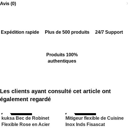
Avis (0)
Expédition rapide
Plus de 500 produits
24/7 Support
Produits 100%
authentiques
Les clients ayant consulté cet article ont
également regardé
RUPTURE DE ST
RUPTURE DE ST
kuksa Bec de Robinet
Mitigeur flexible de Cuisine
OCK
OCK
Flexible Rose en Acier
Inox Inds Fisascat
INDS