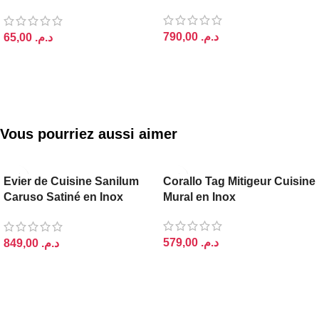
Inoxydable
د.م.
د.م.
LIRE LA SUITE
LIRE LA SUITE
Vous pourriez aussi aimer
Evier de Cuisine Sanilum
Corallo Tag Mitigeur Cuisine
Caruso Satiné en Inox
Mural en Inox
60x45cm
د.م.
د.م.
AJOUTER AU PANIER
AJOUTER AU PANIER