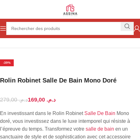
Accueil
Plomberie
Distribution de l'eau
Robinetterie
Robinet
-39%
Rolin Robinet Salle De Bain Mono Doré
279,00
د.م.
169,00
د.م.
En investissant dans le Rolin Robinet
Salle De Bain
Mono
doré, vous investissez dans le luxe intemporel qui résiste à
l’épreuve du temps. Transformez votre
salle de bain
en un
sanctuaire de style et de sophistication avec cet accessoire