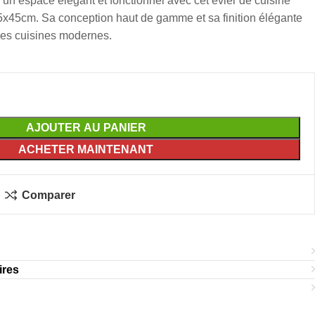
 un espace élégant et fonctionnel avec cet évier de cuisine
5x45cm. Sa conception haut de gamme et sa finition élégante
 les cuisines modernes.
AJOUTER AU PANIER
ACHETER MAINTENANT
Comparer
ires