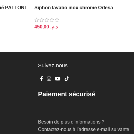
ORFESA
omé PATTONI
Siphon lavabo inox chrome Orfesa
د.م.
AJOUTER AU PANIER
Suivez-nous
Paiement sécurisé
Besoin de plus d'informations ?
Contactez-nous à l'adresse e-mail suivante :