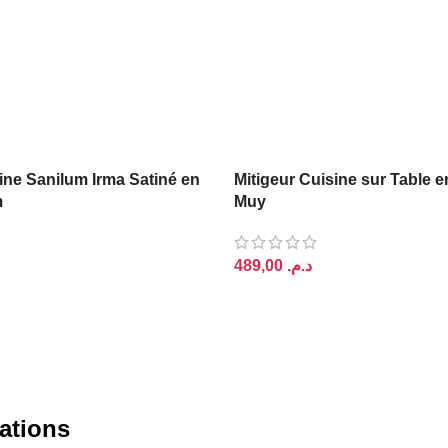
ine Sanilum Irma Satiné en
Mitigeur Cuisine sur Table e
m
Muy
د.م.
PANIER
AJOUTER AU PANIER
ations