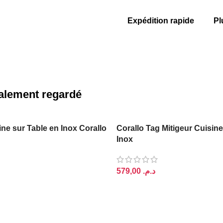
Expédition rapide
Pl
également regardé
ine sur Table en Inox Corallo
Corallo Tag Mitigeur Cuisin
Inox
د.م.
PANIER
AJOUTER AU PANIER