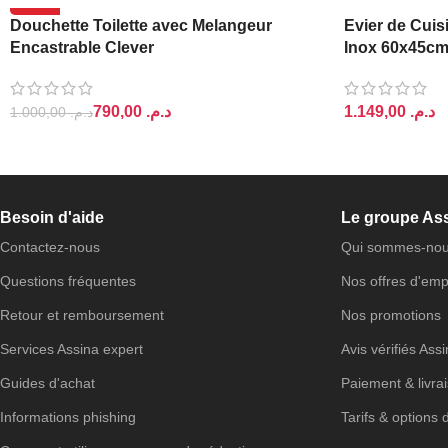
-21%
Douchette Toilette avec Melangeur
Evier de Cuis
Encastrable Clever
Inox 60x45c
790,00
د.م.
د.م.
1.000,00
د.م.
AJOUTER AU PANIER
AJOUTER AU 
Besoin d'aide
Le groupe As
Contactez-nous
Qui sommes-nou
Questions fréquentes
Nos offres d'emp
Retour et remboursement
Nos promotions
Services Assina expert
Avis vérifiés Ass
Guides d'achat
Paiement & livra
Informations phishing
Tarifs & options 