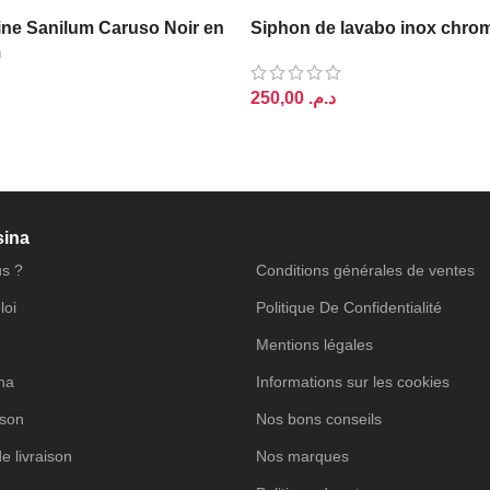
ine Sanilum Caruso Noir en
Siphon de lavabo inox chr
m
د.م.
AJOUTER AU PANIER
PANIER
sina
s ?
Conditions générales de ventes
loi
Politique De Confidentialité
Mentions légales
ina
Informations sur les cookies
ison
Nos bons conseils
de livraison
Nos marques