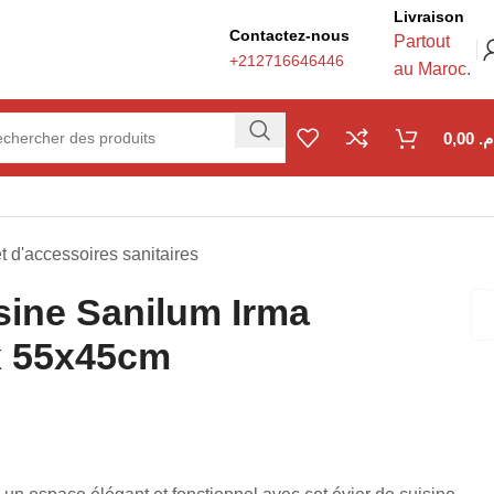
Livraison
Contactez-nous
Partout
+212716646446
au Maroc.
0,00
.م
 d'accessoires sanitaires
sine Sanilum Irma
د.م.
د.م.
x 55x45cm