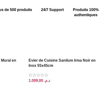
us de 500 produits
24/7 Support
Produits 100%
authentiques
e Mural en
Evier de Cuisine Sanilum Irma Noir en
Inox 55x45cm
د.م.
AJOUTER AU PANIER