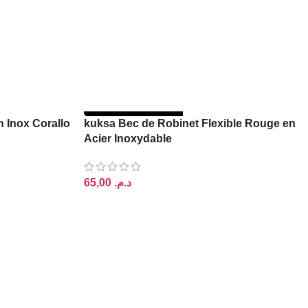
RUPTURE DE STOCK
n Inox Corallo
kuksa Bec de Robinet Flexible Rouge en
Acier Inoxydable
د.م.
LIRE LA SUITE