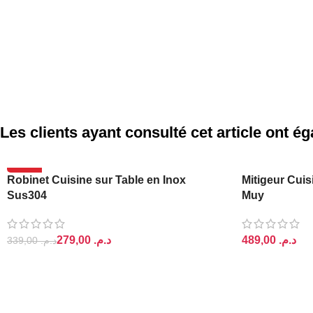
Les clients ayant consulté cet article ont 
-18%
Robinet Cuisine sur Table en Inox
Mitigeur Cuis
Sus304
Muy
279,00
د.م.
د.م.
339,00
د.م.
AJOUTER AU PANIER
AJOUTER AU 