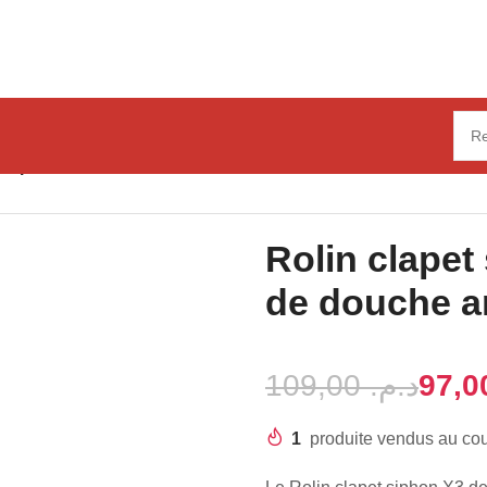
t siphon X3 de sol de douche anti-odeur 60mm
Rolin clapet
de douche a
109,00
د.م.
1
produite vendus au co