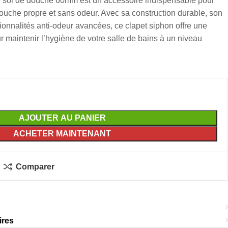
e sol de douche 60mm est un accessoire indispensable pour
uche propre et sans odeur. Avec sa construction durable, son
ctionnalités anti-odeur avancées, ce clapet siphon offre une
our maintenir l’hygiène de votre salle de bains à un niveau
AJOUTER AU PANIER
ACHETER MAINTENANT
Comparer
ires