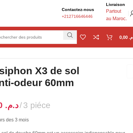
Livraison
Contactez-nous
Partout
+212716646446
au Maroc.
0,00
.م
 siphon X3 de sol
nti-odeur 60mm
د.م.
د.م.
97,00
د.م.
urs des 3 mois