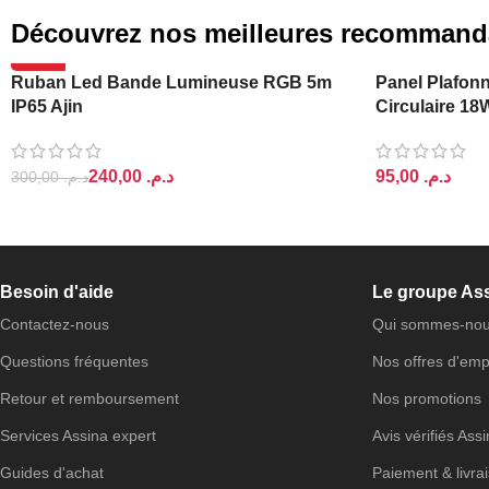
Découvrez nos meilleures recommand
-20%
Ruban Led Bande Lumineuse RGB 5m
Panel Plafonn
IP65 Ajin
Circulaire 18
240,00
د.م.
د.م.
300,00
د.م.
AJOUTER AU PANIER
AJOUTER AU 
Besoin d'aide
Le groupe As
Contactez-nous
Qui sommes-nou
Questions fréquentes
Nos offres d'emp
Retour et remboursement
Nos promotions
Services Assina expert
Avis vérifiés Ass
Guides d'achat
Paiement & livra