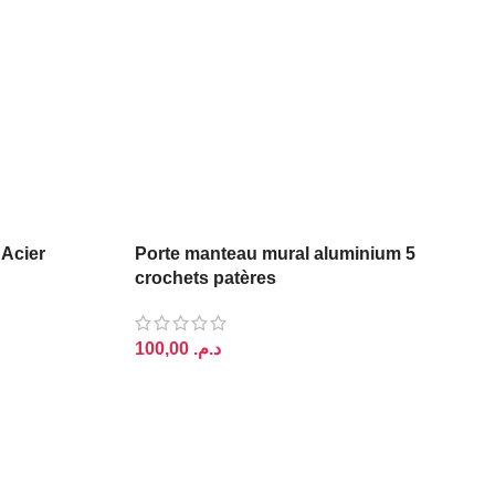
 Acier
Porte manteau mural aluminium 5
crochets patères
د.م.
AJOUTER AU PANIER