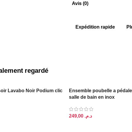
Avis (0)
Expédition rapide
Pl
également regardé
ir Lavabo Noir Podium clic
Ensemble poubelle a pédale
salle de bain en inox
د.م.
PANIER
AJOUTER AU PANIER