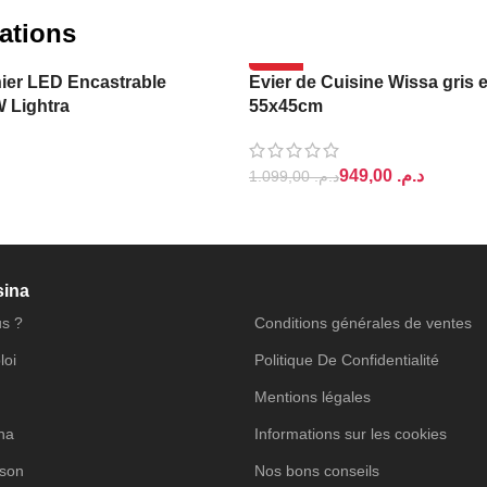
ations
-14%
ier LED Encastrable
Evier de Cuisine Wissa gris 
W Lightra
55x45cm
949,00
د.م.
1.099,00
د.م.
PANIER
AJOUTER AU PANIER
sina
s ?
Conditions générales de ventes
loi
Politique De Confidentialité
Mentions légales
ina
Informations sur les cookies
ison
Nos bons conseils