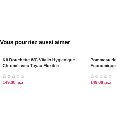
Vous pourriez aussi aimer
Kit Douchette WC Vitalio Hygienique
Pommeau de
Chromé avec Tuyau Flexible
Economique 
د.م.
د.م.
AJOUTER AU PANIER
AJOUTER AU 