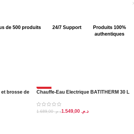
us de 500 produits
24/7 Support
Produits 100%
authentiques
-8%
 et brosse de
Chauffe-Eau Electrique BATITHERM 30 L
1.549,00
د.م.
1.689,00
د.م.
AJOUTER AU PANIER