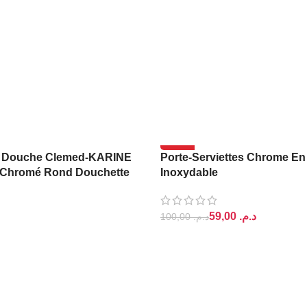
-41%
 Douche Clemed-KARINE
Porte-Serviettes Chrome En
Chromé Rond Douchette
Inoxydable
59,00
د.م.
100,00
د.م.
PANIER
AJOUTER AU PANIER