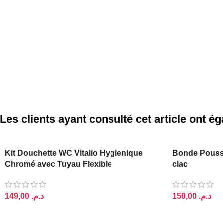
Les clients ayant consulté cet article ont 
PODIUM
Kit Douchette WC Vitalio Hygienique
Bonde Pousso
Chromé avec Tuyau Flexible
clac
د.م.
د.م.
AJOUTER AU PANIER
AJOUTER AU 