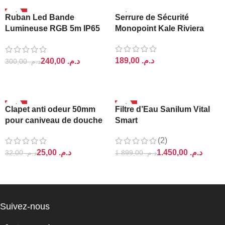
-20%
Ruban Led Bande
Serrure de Sécurité
Lumineuse RGB 5m IP65
Monopoint Kale Riviera
Ajin
د.م.
240,00
د.م.
300,00
د.م.
AJOUTER AU PANIER
AJOUTER AU PANIER
-22%
-24%
Clapet anti odeur 50mm
Filtre d’Eau Sanilum Vital
RUPTURE DE ST
pour caniveau de douche
Smart
OCK
METALIC tog
METALIC
(2)
1.450,00
د.م.
25,00
د.م.
1.899,00
د.م.
32,00
د.م.
AJOUTER AU PANIER
LIRE LA SUITE
Suivez-nous