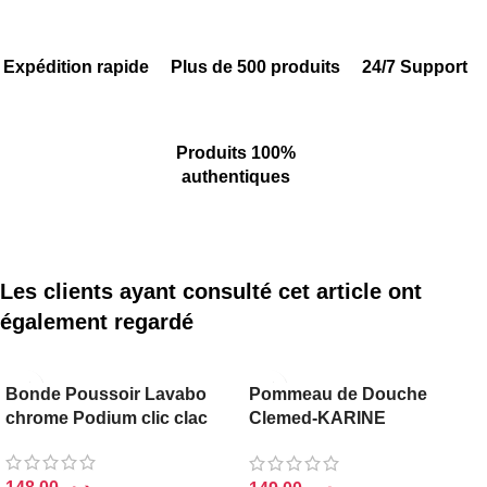
Expédition rapide
Plus de 500 produits
24/7 Support
Produits 100%
authentiques
Les clients ayant consulté cet article ont
également regardé
PODIUM
Bonde Poussoir Lavabo
Pommeau de Douche
chrome Podium clic clac
Clemed-KARINE
Economique Chromé
Rond Gris (Douchette)