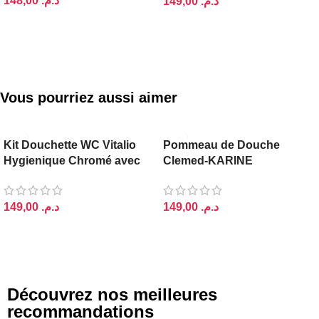
د.م.
د.م.
AJOUTER AU PANIER
AJOUTER AU PANIER
Vous pourriez aussi aimer
Kit Douchette WC Vitalio
Pommeau de Douche
Hygienique Chromé avec
Clemed-KARINE
Tuyau Flexible
Economique Chromé
Rond Douchette
د.م.
د.م.
AJOUTER AU PANIER
AJOUTER AU PANIER
Découvrez nos meilleures
recommandations