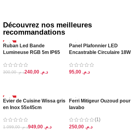
Découvrez nos meilleures
recommandations
-20%
Ruban Led Bande
Panel Plafonnier LED
Lumineuse RGB 5m IP65
Encastrable Circulaire 18W
Ajin
Lightra
240,00
د.م.
د.م.
300,00
د.م.
AJOUTER AU PANIER
AJOUTER AU PANIER
-14%
Evier de Cuisine Wissa gris
Ferri Mitigeur Ouzoud pour
en Inox 55x45cm
lavabo
(1)
949,00
د.م.
د.م.
1.099,00
د.م.