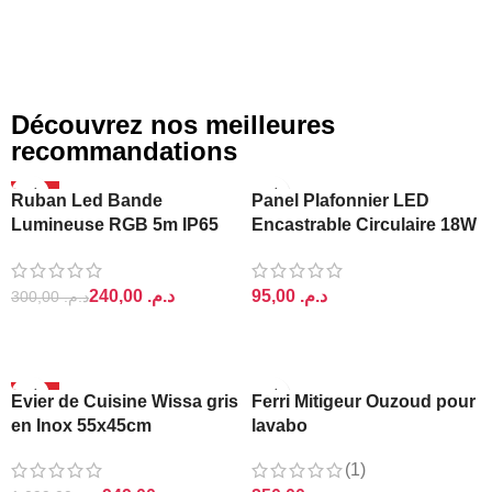
AJOUTER AU PANIER
AJOUTER AU PANIER
Découvrez nos meilleures
recommandations
-20%
Ruban Led Bande
Panel Plafonnier LED
Lumineuse RGB 5m IP65
Encastrable Circulaire 18W
Ajin
Lightra
240,00
د.م.
د.م.
300,00
د.م.
AJOUTER AU PANIER
AJOUTER AU PANIER
-14%
Evier de Cuisine Wissa gris
Ferri Mitigeur Ouzoud pour
en Inox 55x45cm
lavabo
(1)