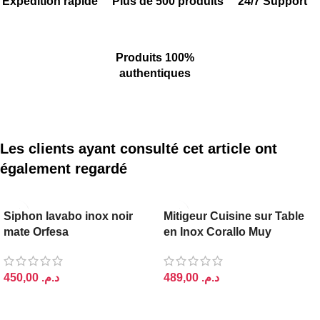
Expédition rapide
Plus de 500 produits
24/7 Support
Produits 100%
authentiques
Les clients ayant consulté cet article ont
également regardé
ORFESA
Siphon lavabo inox noir
Mitigeur Cuisine sur Table
mate Orfesa
en Inox Corallo Muy
د.م.
د.م.
AJOUTER AU PANIER
AJOUTER AU PANIER