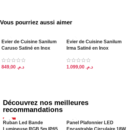
Vous pourriez aussi aimer
Evier de Cuisine Sanilum
Evier de Cuisine Sanilum
Caruso Satiné en Inox
Irma Satiné en Inox
60x45cm
55x45cm
د.م.
د.م.
AJOUTER AU PANIER
AJOUTER AU PANIER
Découvrez nos meilleures
recommandations
-20%
Ruban Led Bande
Panel Plafonnier LED
Lumineuse RGB 5m IP65
Encastrable Circulaire 18W