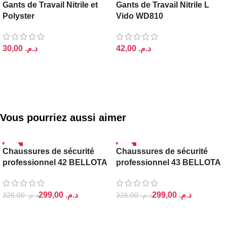
Gants de Travail Nitrile et
Gants de Travail Nitrile L
Polyster
Vido WD810
د.م.
د.م.
AJOUTER AU PANIER
AJOUTER AU PANIER
Vous pourriez aussi aimer
-8%
-8%
Chaussures de sécurité
Chaussures de sécurité
professionnel 42 BELLOTA
professionnel 43 BELLOTA
299,00
د.م.
299,00
د.م.
326,00
د.م.
326,00
د.م.
AJOUTER AU PANIER
AJOUTER AU PANIER