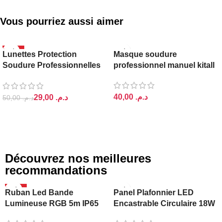
Vous pourriez aussi aimer
-42%
Lunettes Protection
Masque soudure
Soudure Professionnelles
professionnel manuel kitall
Ls9
د.م.
29,00
د.م.
50,00
د.م.
AJOUTER AU PANIER
AJOUTER AU PANIER
Découvrez nos meilleures
recommandations
-20%
Ruban Led Bande
Panel Plafonnier LED
Lumineuse RGB 5m IP65
Encastrable Circulaire 18W
Ajin
Lightra