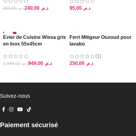
240,00
د.م.
د.م.
300,00
د.م.
AJOUTER AU PANIER
AJOUTER AU PANIER
-14%
Evier de Cuisine Wissa gris
Ferri Mitigeur Ouzoud pour
en Inox 55x45cm
lavabo
(1)
949,00
د.م.
د.م.
1.099,00
د.م.
AJOUTER AU PANIER
AJOUTER AU PANIER
Suivez-nous
Paiement sécurisé