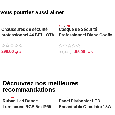
Vous pourriez aussi aimer
-34%
Chaussures de sécurité
Casque de Sécurité
COOFIX
professionnel 44 BELLOTA
Professionnel Blanc Coofix
Epi
د.م.
65,00
د.م.
99,00
د.م.
AJOUTER AU PANIER
AJOUTER AU PANIER
Découvrez nos meilleures
recommandations
-20%
Ruban Led Bande
Panel Plafonnier LED
Lumineuse RGB 5m IP65
Encastrable Circulaire 18W
Ajin
Lightra