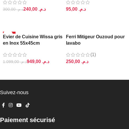
240,00
د.م.
د.م.
300,00
د.م.
AJOUTER AU PANIER
AJOUTER AU PANIER
-14%
Evier de Cuisine Wissa gris
Ferri Mitigeur Ouzoud pour
en Inox 55x45cm
lavabo
(1)
949,00
د.م.
د.م.
1.099,00
د.م.
AJOUTER AU PANIER
AJOUTER AU PANIER
Suivez-nous
Paiement sécurisé