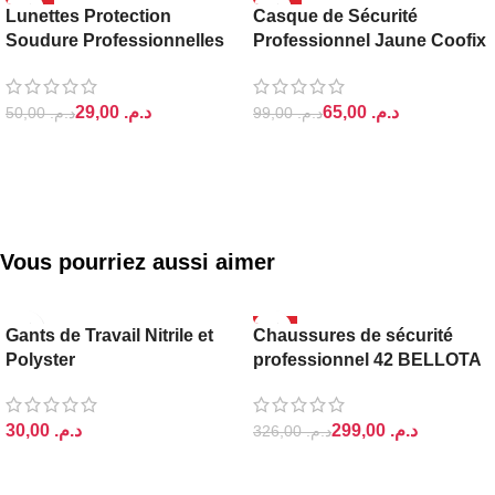
-42%
-34%
Lunettes Protection
Casque de Sécurité
COOFIX
Soudure Professionnelles
Professionnel Jaune Coofix
Ls9
Epi
29,00
د.م.
65,00
د.م.
50,00
د.م.
99,00
د.م.
AJOUTER AU PANIER
AJOUTER AU PANIER
Vous pourriez aussi aimer
-8%
Gants de Travail Nitrile et
Chaussures de sécurité
Polyster
professionnel 42 BELLOTA
د.م.
299,00
د.م.
326,00
د.م.
AJOUTER AU PANIER
AJOUTER AU PANIER