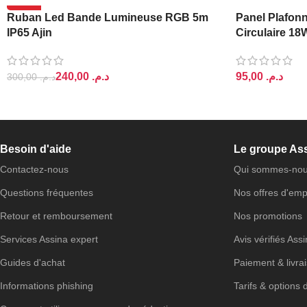
-20%
Ruban Led Bande Lumineuse RGB 5m
Panel Plafonn
IP65 Ajin
Circulaire 18
240,00
د.م.
د.م.
300,00
د.م.
AJOUTER AU PANIER
AJOUTER AU 
Besoin d'aide
Le groupe As
Contactez-nous
Qui sommes-nou
Questions fréquentes
Nos offres d'emp
Retour et remboursement
Nos promotions
Services Assina expert
Avis vérifiés Ass
Guides d'achat
Paiement & livra
Informations phishing
Tarifs & options 