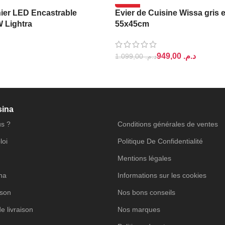
-14%
ier LED Encastrable
Evier de Cuisine Wissa gris 
W Lightra
55x45cm
949,00
د.م.
1.099,00
د.م.
PANIER
AJOUTER AU PANIER
sina
s ?
Conditions générales de ventes
loi
Politique De Confidentialité
Mentions légales
ina
Informations sur les cookies
ison
Nos bons conseils
de livraison
Nos marques