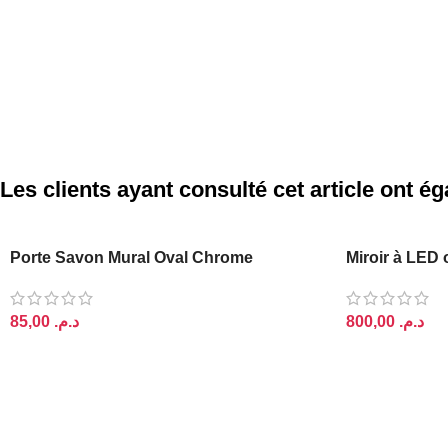
Les clients ayant consulté cet article ont 
Porte Savon Mural Oval Chrome
Miroir à LED
د.م.
د.م.
AJOUTER AU PANIER
AJOUTER AU 