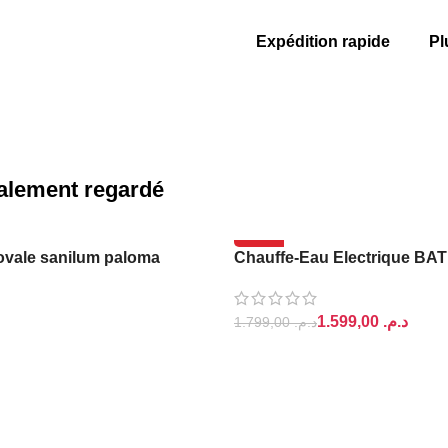
Expédition rapide
Pl
également regardé
-11%
 ovale sanilum paloma
Chauffe-Eau Electrique BA
1.599,00
د.م.
1.799,00
د.م.
PANIER
AJOUTER AU PANIER