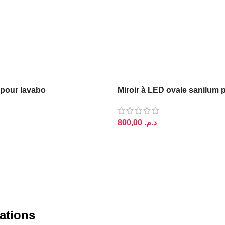
 pour lavabo
Miroir à LED ovale sanilum
د.م.
PANIER
AJOUTER AU PANIER
ations