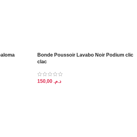
PODIUM
 paloma
Bonde Poussoir Lavabo Noir Podium clic
clac
د.م.
AJOUTER AU PANIER