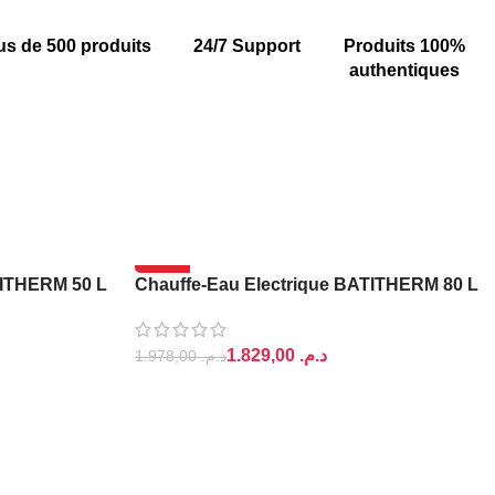
us de 500 produits
24/7 Support
Produits 100%
authentiques
-8%
TITHERM 50 L
Chauffe-Eau Electrique BATITHERM 80 L
1.829,00
د.م.
1.978,00
د.م.
AJOUTER AU PANIER