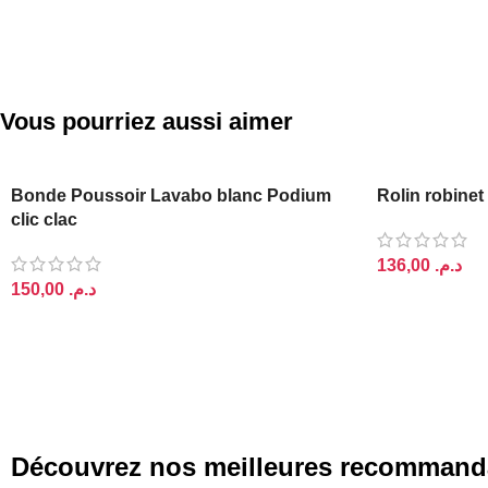
Vous pourriez aussi aimer
PODIUM
Bonde Poussoir Lavabo blanc Podium
Rolin robinet
clic clac
د.م.
د.م.
AJOUTER AU 
AJOUTER AU PANIER
Découvrez nos meilleures recommand