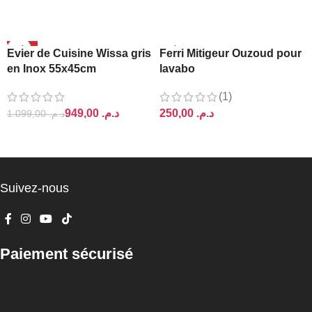
AJOUTER AU PANIER
AJOUTER AU PANIER
-14%
Evier de Cuisine Wissa gris
Ferri Mitigeur Ouzoud pour
en Inox 55x45cm
lavabo
(1)
949,00
د.م.
د.م.
1.099,00
د.م.
AJOUTER AU PANIER
AJOUTER AU PANIER
Suivez-nous
Paiement sécurisé