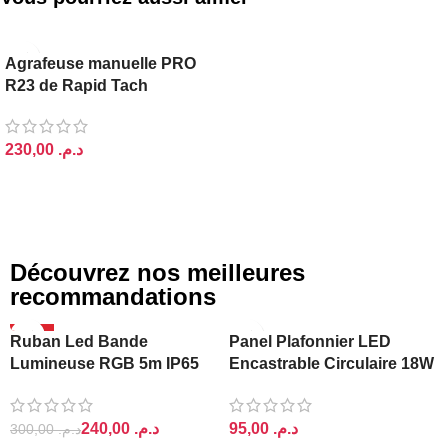
Agrafeuse manuelle PRO
R23 de Rapid Tach
د.م.
AJOUTER AU PANIER
Découvrez nos meilleures
recommandations
-20%
Ruban Led Bande
Panel Plafonnier LED
Lumineuse RGB 5m IP65
Encastrable Circulaire 18W
Ajin
Lightra
240,00
د.م.
د.م.
300,00
د.م.