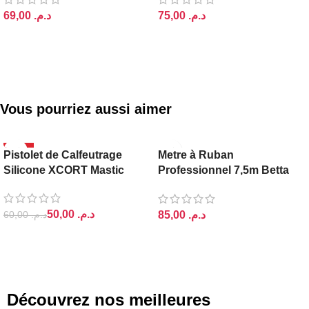
د.م.
د.م.
AJOUTER AU PANIER
AJOUTER AU PANIER
Vous pourriez aussi aimer
-17%
Pistolet de Calfeutrage
Metre à Ruban
Silicone XCORT Mastic
Professionnel 7,5m Betta
Kujo
50,00
د.م.
د.م.
60,00
د.م.
AJOUTER AU PANIER
AJOUTER AU PANIER
Découvrez nos meilleures