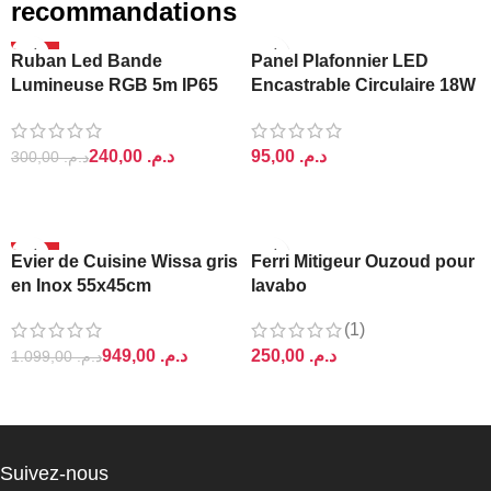
recommandations
-20%
Ruban Led Bande
Panel Plafonnier LED
Lumineuse RGB 5m IP65
Encastrable Circulaire 18W
Ajin
Lightra
240,00
د.م.
د.م.
300,00
د.م.
AJOUTER AU PANIER
AJOUTER AU PANIER
-14%
Evier de Cuisine Wissa gris
Ferri Mitigeur Ouzoud pour
en Inox 55x45cm
lavabo
(1)
949,00
د.م.
د.م.
1.099,00
د.م.
AJOUTER AU PANIER
AJOUTER AU PANIER
Suivez-nous