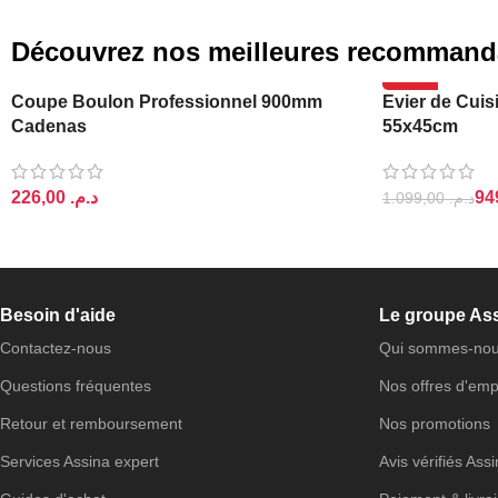
Découvrez nos meilleures recommand
-14%
Coupe Boulon Professionnel 900mm
Evier de Cuis
Cadenas
55x45cm
د.م.
1.099,00
د.م.
AJOUTER AU PANIER
AJOUTER AU 
Besoin d'aide
Le groupe As
Contactez-nous
Qui sommes-nou
Questions fréquentes
Nos offres d'emp
Retour et remboursement
Nos promotions
Services Assina expert
Avis vérifiés Ass