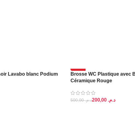
-60%
oir Lavabo blanc Podium
Brosse WC Plastique avec 
Céramique Rouge
200,00
د.م.
500,00
د.م.
PANIER
AJOUTER AU PANIER