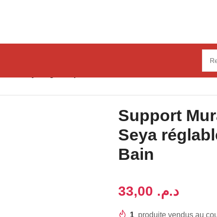
hette Seya réglable pour Salle de Bain
Support Mur
Seya réglabl
Bain
د.م.
1
produite vendus au co