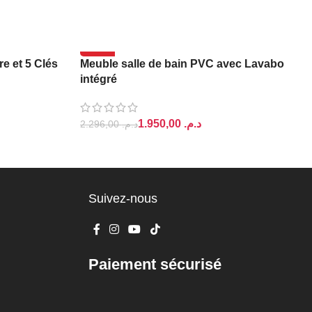
-15%
e et 5 Clés
Meuble salle de bain PVC avec Lavabo
intégré
1.950,00
د.م.
2.296,00
د.م.
AJOUTER AU PANIER
Suivez-nous
Paiement sécurisé