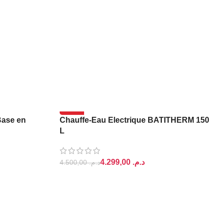
-4%
Base en
Chauffe-Eau Electrique BATITHERM 150
L
4.299,00
د.م.
4.500,00
د.م.
AJOUTER AU PANIER