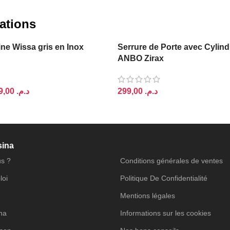
ations
ine Wissa gris en Inox
Serrure de Porte avec Cylindr
ANBO Zirax
949,00
د.م.
د.م.
PANIER
AJOUTER AU PANIER
sina
s ?
Conditions générales de ventes
loi
Politique De Confidentialité
Mentions légales
ina
Informations sur les cookies