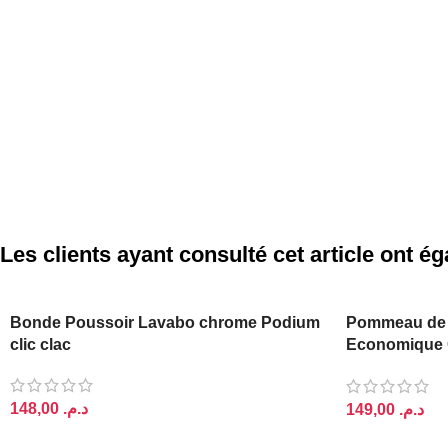
Les clients ayant consulté cet article ont 
PODIUM
Bonde Poussoir Lavabo chrome Podium
Pommeau de
clic clac
Economique 
(Douchette)
د.م.
د.م.
AJOUTER AU PANIER
AJOUTER AU 