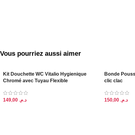
Vous pourriez aussi aimer
PODIUM
Kit Douchette WC Vitalio Hygienique
Bonde Pouss
Chromé avec Tuyau Flexible
clic clac
د.م.
د.م.
AJOUTER AU PANIER
AJOUTER AU 