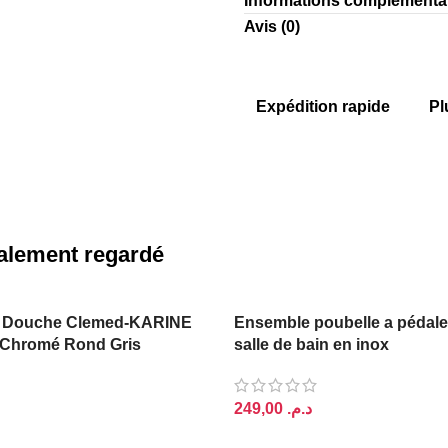
Informations complémenta
Avis (0)
Expédition rapide
Pl
également regardé
 Douche Clemed-KARINE
Ensemble poubelle a pédale
Chromé Rond Gris
salle de bain en inox
د.م.
AJOUTER AU PANIER
PANIER