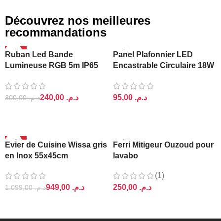
Découvrez nos meilleures
recommandations
-20%
Ruban Led Bande
Panel Plafonnier LED
Lumineuse RGB 5m IP65
Encastrable Circulaire 18W
Ajin
Lightra
240,00
د.م.
د.م.
300,00
د.م.
AJOUTER AU PANIER
AJOUTER AU PANIER
-14%
Evier de Cuisine Wissa gris
Ferri Mitigeur Ouzoud pour
en Inox 55x45cm
lavabo
(1)
949,00
د.م.
د.م.
1.099,00
د.م.
AJOUTER AU PANIER
AJOUTER AU PANIER