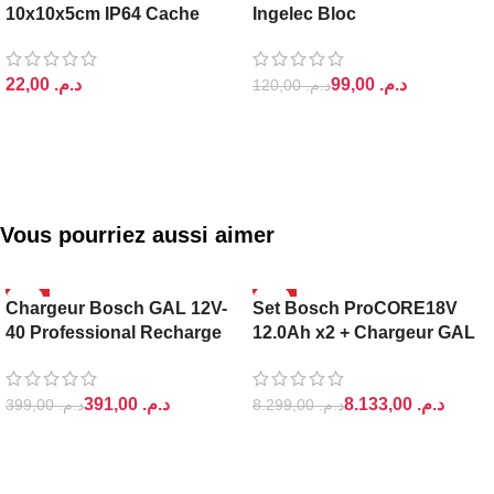
10x10x5cm IP64 Cache
Ingelec Bloc
د.م.
99,00
د.م.
120,00
د.م.
AJOUTER AU PANIER
AJOUTER AU PANIER
Vous pourriez aussi aimer
-2%
-2%
Chargeur Bosch GAL 12V-
Set Bosch ProCORE18V
40 Professional Recharge
12.0Ah x2 + Chargeur GAL
Rapide 12V
18V-160 C
391,00
د.م.
8.133,00
د.م.
399,00
د.م.
8.299,00
د.م.
AJOUTER AU PANIER
AJOUTER AU PANIER