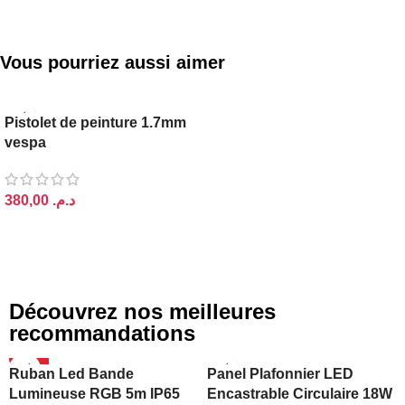
Vous pourriez aussi aimer
Pistolet de peinture 1.7mm
vespa
د.م.
AJOUTER AU PANIER
Découvrez nos meilleures
recommandations
-20%
Ruban Led Bande
Panel Plafonnier LED
Lumineuse RGB 5m IP65
Encastrable Circulaire 18W