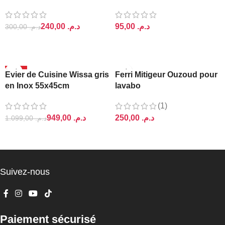
Ajin
Lightra
240,00
د.م.
د.م.
300,00
د.م.
AJOUTER AU PANIER
AJOUTER AU PANIER
-14%
Evier de Cuisine Wissa gris
Ferri Mitigeur Ouzoud pour
en Inox 55x45cm
lavabo
(1)
949,00
د.م.
د.م.
1.099,00
د.م.
AJOUTER AU PANIER
AJOUTER AU PANIER
Suivez-nous
Paiement sécurisé