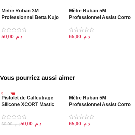
Metre Ruban 3M
Mètre Ruban 5M
Professionnel Betta Kujo
Professionnel Assist Corro
د.م.
د.م.
AJOUTER AU PANIER
AJOUTER AU PANIER
Vous pourriez aussi aimer
-17%
Pistolet de Calfeutrage
Mètre Ruban 5M
Silicone XCORT Mastic
Professionnel Assist Corro
50,00
د.م.
د.م.
60,00
د.م.
AJOUTER AU PANIER
AJOUTER AU PANIER