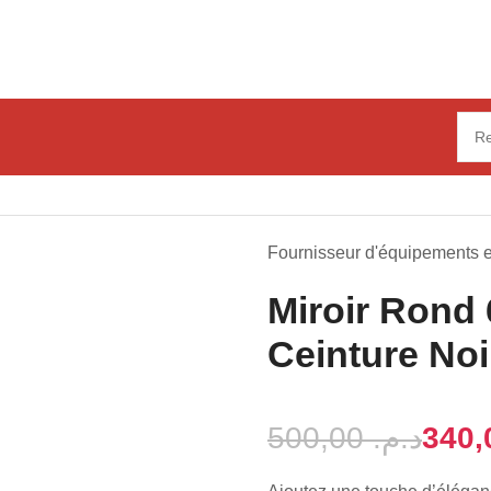
0 cm avec Ceinture Noire SANILUM
Fournisseur d'équipements et
Miroir Rond
Ceinture No
500,00
د.م.