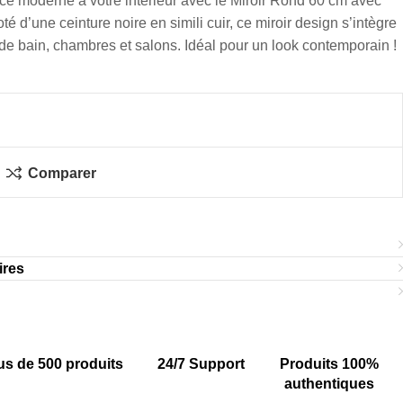
ce moderne à votre intérieur avec le Miroir Rond 60 cm avec
d’une ceinture noire en simili cuir, ce miroir design s’intègre
 de bain, chambres et salons. Idéal pour un look contemporain !
Comparer
ires
us de 500 produits
24/7 Support
Produits 100%
authentiques