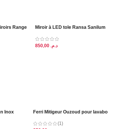
iroirs Range
Miroir à LED tole Ransa Sanilum
د.م.
AJOUTER AU PANIER
en Inox
Ferri Mitigeur Ouzoud pour lavabo
(1)