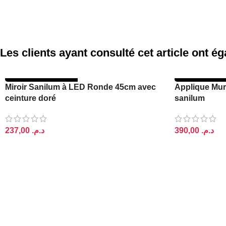
Les clients ayant consulté cet article ont 
RUPTURE DE STOCK
RUPTURE DE 
Miroir Sanilum à LED Ronde 45cm avec
Applique Mur
ceinture doré
sanilum
د.م.
د.م.
LIRE LA SUITE
LIRE LA SUIT