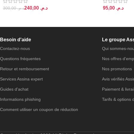
240,00
د.م.
د.م.
300,00
د.م.
AJOUTER AU PANIER
AJOUTER AU 
Besoin d'aide
Le groupe As
Contactez-nous
Qui sommes-nou
Questions fréquentes
Nos offres d'emp
Retour et remboursement
Nos promotions
Services Assina expert
Avis vérifiés Ass
Guides d'achat
Paiement & livra
Informations phishing
Tarifs & options 
Comment utiliser un coupon de réduction