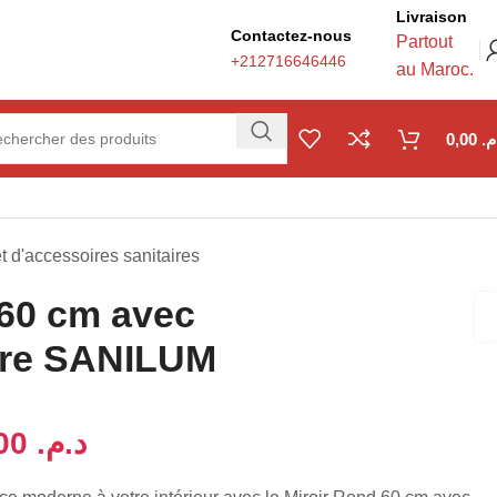
Livraison
Contactez-nous
Partout
+212716646446
au Maroc.
0,00
.م
 d'accessoires sanitaires
 60 cm avec
د.م.
د.م.
ire SANILUM
340,00
د.م.