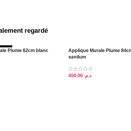
également regardé
STOCK
ale Plume 62cm blanc
Applique Murale Plume 84c
sanilum
د.م.
E
AJOUTER AU PANIER