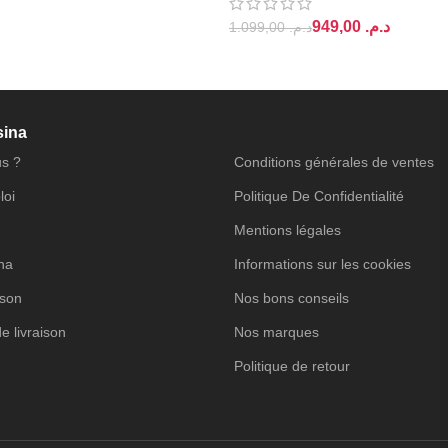
949,00
د.م.
1.099,00
د.م.
PANIER
AJOUTER AU PANIER
sina
s ?
Conditions générales de ventes
loi
Politique De Confidentialité
Mentions légales
ina
Informations sur les cookies
ison
Nos bons conseils
de livraison
Nos marques
Politique de retour