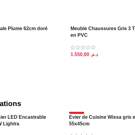
ale Plume 62cm doré
Meuble Chaussures Gris 3 T
en PVC
د.م.
PANIER
AJOUTER AU PANIER
ations
-14%
ier LED Encastrable
Evier de Cuisine Wissa gris 
W Lightra
55x45cm