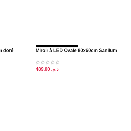
RUPTURE DE STOCK
m doré
Miroir à LED Ovale 80x60cm Sanilum
د.م.
LIRE LA SUITE