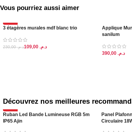
Vous pourriez aussi aimer
-53%
3 étagères murales mdf blanc trio
Applique Mur
RUPTURE DE STOCK
sanilum
109,00
د.م.
230,00
د.م.
د.م.
LIRE LA SUITE
AJOUTER AU 
Découvrez nos meilleures recommand
-20%
Ruban Led Bande Lumineuse RGB 5m
Panel Plafonn
IP65 Ajin
Circulaire 18