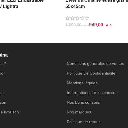
ier LED Encastrable
Evier de Cuisine Wissa gris 
W Lightra
55x45cm
949,00
د.م.
1.099,00
د.م.
PANIER
AJOUTER AU PANIER
sina
s ?
Conditions générales de ventes
loi
Politique De Confidentialité
Mentions légales
ina
Informations sur les cookies
ison
Nos bons conseils
de livraison
Nos marques
Politique de retour