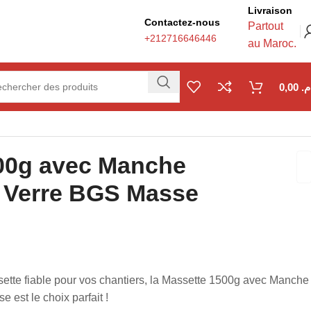
Livraison
Contactez-nous
Partout
+212716646446
au Maroc.
0,00
.م
00g avec Manche
e Verre BGS Masse
ette fiable pour vos chantiers, la Massette 1500g avec Manche
 est le choix parfait !