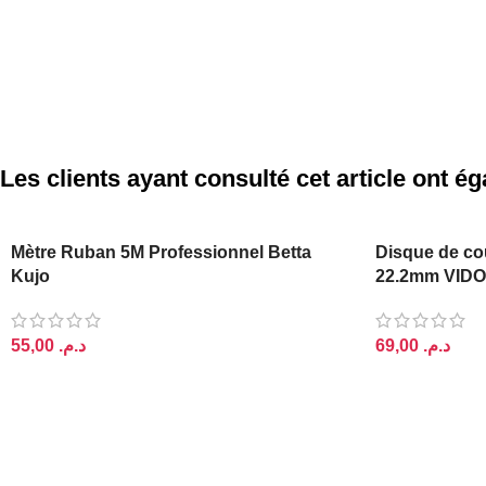
Les clients ayant consulté cet article ont 
Mètre Ruban 5M Professionnel Betta
Disque de co
Kujo
22.2mm VIDO
د.م.
د.م.
AJOUTER AU PANIER
AJOUTER AU 