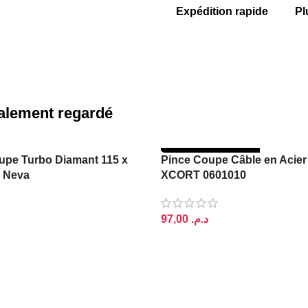
Expédition rapide
Pl
également regardé
RUPTURE DE STOCK
upe Turbo Diamant 115 x
Pince Coupe Câble en Acie
 Neva
XCORT 0601010
د.م.
PANIER
LIRE LA SUITE