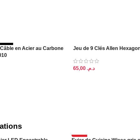
STOCK
Câble en Acier au Carbone
Jeu de 9 Clés Allen Hexago
010
د.م.
AJOUTER AU PANIER
E
ations
-14%