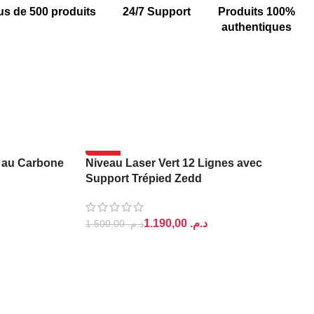
us de 500 produits
24/7 Support
Produits 100%
authentiques
-21%
r au Carbone
Niveau Laser Vert 12 Lignes avec
Support Trépied Zedd
1.190,00
د.م.
1.500,00
د.م.
AJOUTER AU PANIER