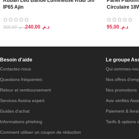
Ruban Led Bande Lumineuse RGB 5m
Panel Plafonn
IP65 Ajin
Circulaire 18
240,00
د.م.
د.م.
300,00
د.م.
AJOUTER AU PANIER
AJOUTER AU 
Besoin d'aide
Le groupe As
Contactez-nous
Qui sommes-nou
Questions fréquentes
Nos offres d'emp
Retour et remboursement
Nos promotions
Services Assina expert
Avis vérifiés Ass
Guides d'achat
Paiement & livra
Informations phishing
Tarifs & options 
Comment utiliser un coupon de réduction