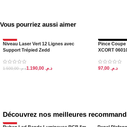
Vous pourriez aussi aimer
-21%
RUPTURE DE 
Niveau Laser Vert 12 Lignes avec
Pince Coupe 
Support Trépied Zedd
XCORT 0601
1.190,00
د.م.
د.م.
1.500,00
د.م.
AJOUTER AU PANIER
LIRE LA SUIT
Découvrez nos meilleures recommand
-20%