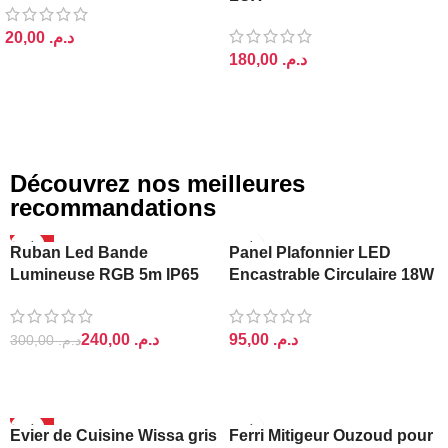
د.م.
د.م.
AJOUTER AU PANIER
AJOUTER AU PANIER
Découvrez nos meilleures
recommandations
-20%
Ruban Led Bande
Panel Plafonnier LED
Lumineuse RGB 5m IP65
Encastrable Circulaire 18W
Ajin
Lightra
240,00
د.م.
د.م.
300,00
د.م.
AJOUTER AU PANIER
AJOUTER AU PANIER
-14%
Evier de Cuisine Wissa gris
Ferri Mitigeur Ouzoud pour