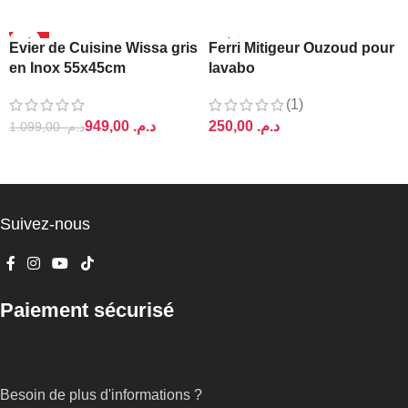
-14%
Evier de Cuisine Wissa gris
Ferri Mitigeur Ouzoud pour
en Inox 55x45cm
lavabo
(1)
949,00
د.م.
د.م.
1.099,00
د.م.
AJOUTER AU PANIER
AJOUTER AU PANIER
Suivez-nous
Paiement sécurisé
Besoin de plus d'informations ?