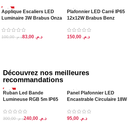
-17%
BRABUS
Applique Escaliers LED
Plafonnier LED Carré IP65
BRABUS
Luminaire 3W Brabus Onza
12x12W Brabus Benz
83,00
د.م.
د.م.
100,00
د.م.
AJOUTER AU PANIER
AJOUTER AU PANIER
Découvrez nos meilleures
recommandations
-20%
Ruban Led Bande
Panel Plafonnier LED
Lumineuse RGB 5m IP65
Encastrable Circulaire 18W
Ajin
Lightra
240,00
د.م.
د.م.
300,00
د.م.
AJOUTER AU PANIER
AJOUTER AU PANIER