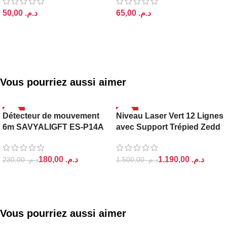
د.م.
د.م.
AJOUTER AU PANIER
AJOUTER AU PANIER
Vous pourriez aussi aimer
-22%
-21%
Détecteur de mouvement
Niveau Laser Vert 12 Lignes
6m SAVYALIGFT ES-P14A
avec Support Trépied Zedd
180,00
د.م.
1.190,00
د.م.
230,00
د.م.
1.500,00
د.م.
AJOUTER AU PANIER
AJOUTER AU PANIER
Vous pourriez aussi aimer