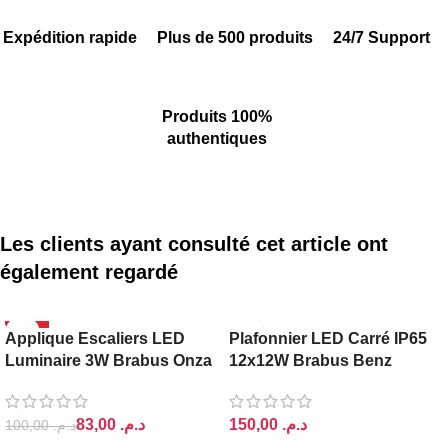
Expédition rapide
Plus de 500 produits
24/7 Support
Produits 100%
authentiques
Les clients ayant consulté cet article ont
également regardé
-17%
BRABUS
Applique Escaliers LED
Plafonnier LED Carré IP65
BRABUS
Luminaire 3W Brabus Onza
12x12W Brabus Benz
83,00
د.م.
د.م.
100,00
د.م.