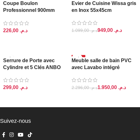
-14%
Coupe Boulon
Evier de Cuisine Wissa gris
Professionnel 900mm
en Inox 55x45cm
Cadenas
949,00
د.م.
د.م.
1.099,00
د.م.
AJOUTER AU PANIER
AJOUTER AU PANIER
-15%
Serrure de Porte avec
Meuble salle de bain PVC
Cylindre et 5 Clés ANBO
avec Lavabo intégré
Zirax
1.950,00
د.م.
د.م.
2.296,00
د.م.
AJOUTER AU PANIER
AJOUTER AU PANIER
Suivez-nous